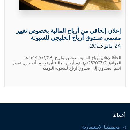
إعلان إلحاقي من أرباح المالية بخصوص تغيير
مسمى صندوق أرباح الخليجي للسيولة
24 مايو 2023
الحاقًا لإعلان أرباح المالية المنشور بتاريخ (03/08/ 1444هـ)
الموافق 232023/2/م)، تود أرباح المالية أن توضح بأنه جرى تعديل
اسم الصندوق إلى صندوق أرباح للسيولة اليومية.
أعمالنا
محفظتنا الاستثمارية