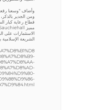
وأضاف "وسعنا رقعة 
ومن الجدير بالذكر، 
قطاع رعاية كبار الس
الاستثمارات على الص
الشريعة الإسلامية بقيمة 35.8 مليون دولار أمريكي، مع مطور ومشغل رائد في 
D8%A7%D8%B1%D8
D8%A7%D8%B9-
8%A7%D8%AA-
8%A7%D8%AD-
9%84%D9%80-
D9%88%D9%86-
7%D9%84.html