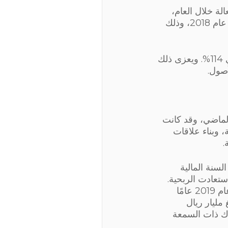
ة خلال العام،
حيث انخفضت اجمالي المصروفات إلى 20.5 مليون ريال مقارنة 33.0 مليون ريال عام 2018، وذلك
كما بلغ إجمالي الدخل الشامل 4.9 مليون ريال لنفس العام، وذلك بمعدل نمو سنوي 114%. ويعزى ذلك
أصول.
 بينما كان سلبياً العام الماضي، وقد كانت
ة، وبناء علاقات
.
سنة المالية
استعادت الربحية.
نتائج عام 2019 هي حجر الزاوية في التزامنا بتقديم أداء متسق ومستمر. حيث أن عام 2019 عامًا
مليار ريال
نا مع البنوك ذات السمعة