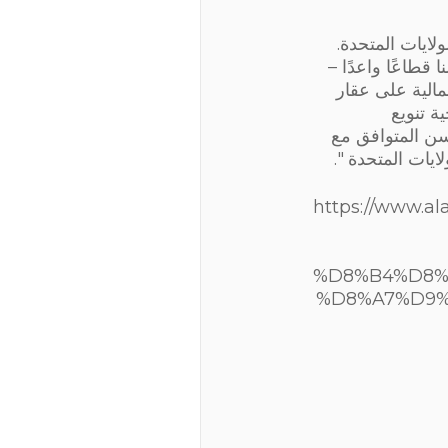
ايات المتحدة.
قطاعًا واعدًا –
مالية على عقار
راتيجية تنويع
لسن المتوافق مع
https://www.a
%D8%B4%D8%
%D8%A7%D9%