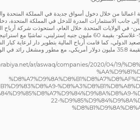
اعمالنا من خلال دخول أسواق جديدة في المملكة المتحدة والول
إلى جانب الاستثمارات المدرة للدخل في المملكة المتحدة، دخلنا 
ن- في الولايات المتحدة. خلال العام، استحوذت شركة أرباح ال
مميز Sauchiehall- غلاسكو- بقيمة 60 مليون جنيه إسترليني، تماشيًا مع است
عيد الدولي، كما قامت أرباح المالية بتطوير دار لرعاية كبار ا
الولايات المتحدة ".
larabiya.net/ar/aswaq/companies/2020/04/19/%
%AA%D9%81%
%D8%A7%D9%8A%D8%B1%D8%A7%D8%AF%D
B1%D9%83%D8%A9-%D8%A3%D8%B1%D8%A8%D
84%D9%85%D8%A7%D9%84%D9%8A%D8%A9-%D
22-%D9%85%D9%84%D9%8A%
%D8%B1%D9%8A%D8%A