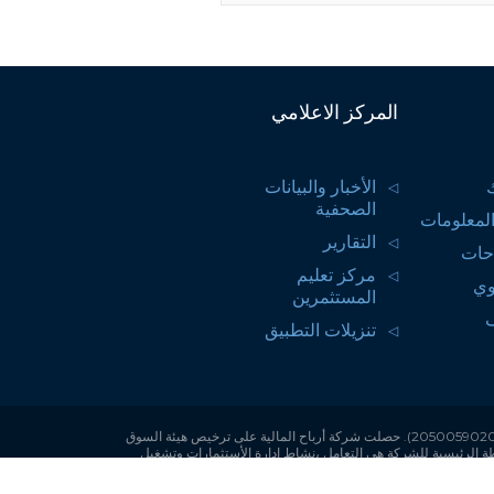
المركز الاعلامي
الأخبار والبيانات
الصحفية
لمعلومات
التقارير
احات
مركز تعليم
وي
المستثمرين
تنزيلات التطبيق
أرباح المالية هي شركة مساهمة سعودية مقفلة برأس مال يبلغ 142,780,000 ريال سعودي مدفوع بالكامل. مركزها الرئيسي في مدينة الخبر، وسجلها التجاري رقم (2050059020). حصلت شركة أرباح المالية على ترخيص هيئة السوق
السعودية رقم (07083-37) في تاريخ 14 أغسطس 2007م ، وبدأت أرباح المالية ممارسة أعمالها في تاريخ 18 أغسطس 2008م، والأنشطة الرئيسية للشركة هي التعامل ،نشاط إدارة الأستثمارات وتشغيل