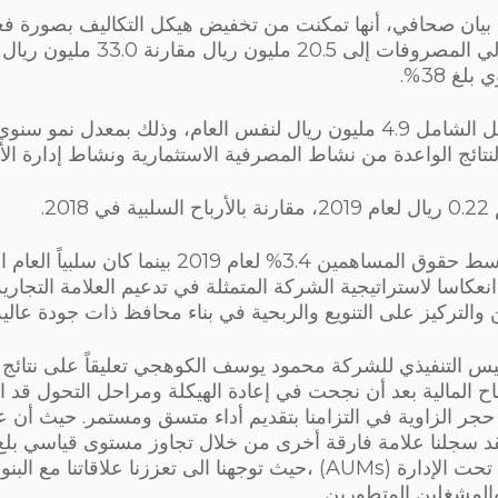
ان صحافي، أنها تمكنت من تخفيض هيكل التكاليف بصورة فعال
غ 38%.
تائج الواعدة من نشاط المصرفية الاستثمارية ونشاط إدارة ال
20.
وبلغ العائد على متوسط حقوق المساهمين 3.4% لعام 2019
ة انعكاسا لاستراتيجية الشركة المتمثلة في تدعيم العلامة التجاري
والتركيز على التنويع والربحية في بناء محافظ ذات جودة عالية
يس التنفيذي للشركة محمود يوسف الكوهجي تعليقاً على نتائج ال
أرباح المالية بعد أن نجحت في إعادة الهيكلة ومراحل التحول قد 
ا فقد سجلنا علامة فارقة أخرى من خلال تجاوز مستوى قياسي بلغ 
سعودي في الأصول تحت الإدارة (AUMs) ،حيث توجهنا الى تعززنا علاقات
المشغلين المتطورين.