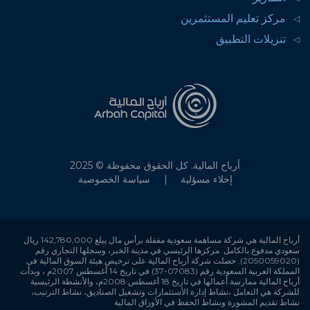
مركز تعليم المستثمرين
تنزيلات التطبيق
أرباح المالية. كل الحقوق محفوظة © 2025
إخلاء مسؤلية
سياسة الخصوصية
أرباح المالية هي شركة مساهمة سعودية مقفلة برأس مال يبلغ 142,780,000 ريال
سعودي مدفوع بالكامل. مركزها الرئيسي في مدينة الخبر، وسجلها التجاري رقم
(2050059020). حصلت شركة أرباح المالية على ترخيص هيئة السوق المالية في
المملكة العربية السعودية رقم (07083-37) في تاريخ 14 أغسطس 2007م ، وبدأت
أرباح المالية ممارسة أعمالها في تاريخ 18 أغسطس 2008م، والأنشطة الرئيسية
للشركة هي التعامل ،نشاط إدارة الأستثمارات وتشغيل الصناديق، نشاط الترتيب،
نشاط تقديم المشورة ونشاط الحفظ في الأوراق المالية