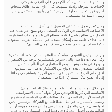
واستشرافاً للمستقبل ، اكد الكوهجي على النرقب عن كثب
لاحتياجات المرحلة ولذلك نستهدف في أرباح المالية إطلاق منتجات
أخرى قريباً تعالج المخاوف الرئيسية التي يواجهها المستثمرين حالياً
وتبني الاستدامة للمستقبل.
وقال:"نحن نعمل حاليًا على الحصول على أصل البنية التحتية
الاجتماعية الأساسية في الولايات المتحدة ، وهو منتج آخر يعتمد على
الدخل في قطاع دفاعي للغاية، ونتطلع إلى تقديم منتجات استثمارية
ذات أهداف خاصة مثل إسكان للطلاب في المملكة العربية السعودية
، كما نتطلع إلى إطلاق منتج في قطاع التمويل التجاري".
واوضح الرئيس التنفيذي بقوله :"هذه المنتجات التي نعتقد أنها مبتكرة
وفي مجالات دفاعية، والتي ستوفر للمستثمرين درجة من الاستقرار
والهدوء في وقت يشهد الوضع الاستثماري في العالم حالة من
التقلب الملفت.إن هذه الأنواع من الاستثمارات هي التي ستوسع
آفاق خلق القيمة لمستثمرينا في السوق الدولية وتساهم في رحلتنا
إلى أن نصبح بنكًا استثماريًا رائدًا في المنطقة ".
من خلال جميع استثمارات أرباح المالية هناك التزام بالمبادئ
الأساسية التي كررها الكوهجي مراراً بقوله "تتمثل الاستراتيجية
الرئيسية لأرباح المالية في إيجاد قطاعات النمو المناسبة لمستثمريها،
وتنظيم الاستثمارات في تلك القطاعات مع الشركاء الرئيسيين الذين
لديها سجل حافل، والعامل المساعد في هذا أن سمعة ومهنية أرباح
المالية تجذب أفضل الشركاء في فئتها لتقديم استثمارات ذات قيمة