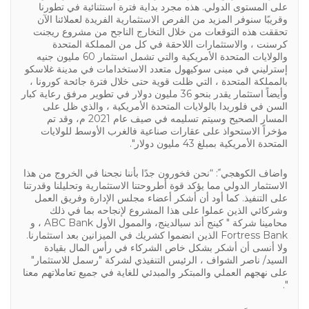
على المستوى الدولي. هذه مجرد بداية فترة استثنائية في تطورنا
وقريبًا سنوفر المزيد من الفرص الاستثمارية الفريدة لعملائنا الآن
تحققت هذه التوقعات من خلال التخارج الناجح من مشروع ريجنت
كرسنت ، والاستثمارات اللاحقة في كل من المملكة المتحدة
والولايات المتحدة الأمريكية والتي تشمل استثمار 60 مليون جنيه
إسترليني في مبنى سوكيهول متعدد الاستخدامات في مدينة غلاسكو
بالمملكة المتحدة ، التي ظلت قوية حتى خلال فترة جائحة كورونا ،
وأيضاً استثمار يقدر بنحو 36 مليون دولار في تطوير مرفق رعاية كبار
السن في فلوريدا بالولايات المتحدة الأمريكية ، والذي ظل على
المسار الصحيح وسيتم تسليمه في صيف عام 2021 م، وقد تم
مؤخراً الاستحواذ على عقارات صناعية فالغرب الأوسط للولايات
المتحدة الأمريكية بمبلغ 43 مليون دولار".
واضاف الكوهجي ً: “نحن فخورون جدًا بأننا نجحنا في الخروج من هذا
الاستثمار الدولي مما يؤكد قوة أطروحتنا الاستثمارية وتحليلنا وقدرتنا
على التنفيذ. كما أود أن أشكر أعضاء مجلس الإدارة وفريق العمل
وشركائي الذين عملوا على هذا المشروع لإنجاحه بما في ذلك
محامينا شركة " كينج أند سبالدينج، والممول الأول ABC Bank ، و
Fortress Bank الذين انضموا كشريك في الميزانين بعد استثمارنا.
ولا أنسى أن أشكر بشكل خاص الشركاء في رأس المال بقيادة
السيد/ ناصر الشواف ، الرئيس التنفيذي لشركة "رسمل للاستثمار"
على نهجهم العملي والمبتكر والمبدئي للغاية في جميع تعاملاتهم معنا
".