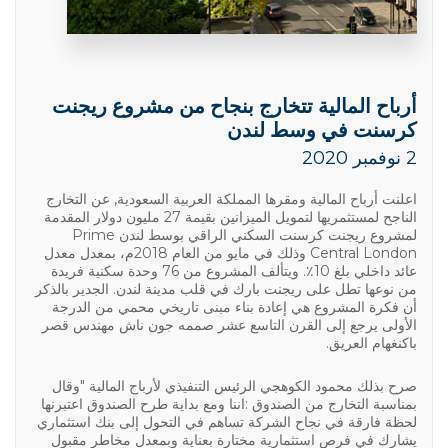
أرباح المالية تتخارج بنجاح من مشروع ريجنت
كرسنت في وسط لندن
2 نوفمبر 2020
اعلنت أرباح المالية ومقرها المملكة العربية السعودية, عن التخارج
الناجح لمستثمريها لتمويل الميزانين بقيمة 27 مليون دولار المقدمة
لمشروع ريجنت كرسنت السكني الراقي بوسط لندن Prime
Central London وذلك في مايو من العام 2018م، بمعدل معدل
عائد داخلي بلغ 10٪. ويتألف المشروع من 76 وحدة سكنية فريدة
من نوعها تطل على ريجنت بارك في قلب مدينة لندن. الجدير بالذكر
أن فكرة المشروع هي إعادة بناء مبنى تاريخي محمي من الدرجة
الأولى يرجع إلى القرن التاسع عشر صممه جون ناش مهندس قصر
باكنغهام العريق.
صرح بذلك محمود الكوهجي الرئيس التنفيذي لأرباح المالية "وقال
بمناسبة التخارج من الصندوق :اننا ومع بداية طرح الصندوق اعتبرنها
لحظة فارقة في نجاح الشركة تساهم في التحول إلى بنك استثماري
يشارك في فرص استثمارية مختارة بعناية وبمعدل مخاطر مقبول