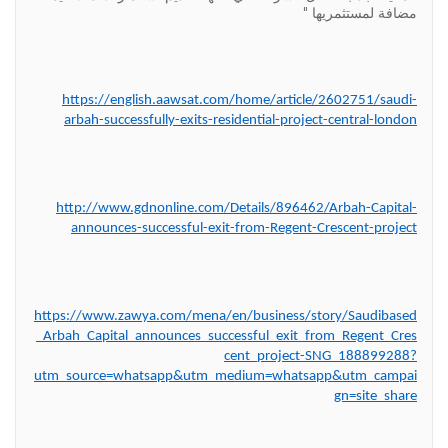
مضافة لمستثمريها "
https://english.aawsat.com/home/article/2602751/saudi-
arbah-successfully-exits-residential-project-central-london
http://www.gdnonline.com/Details/896462/Arbah-Capital-
announces-successful-exit-from-Regent-Crescent-project
https://www.zawya.com/mena/en/business/story/Saudibased
_Arbah_Capital_announces_successful_exit_from_Regent_Cres
cent_project-SNG_188899288?
utm_source=whatsapp&utm_medium=whatsapp&utm_campai
gn=site_share